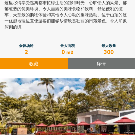
这里尽情享受逃离都市忙碌生活的独特时光—心旷怡人的风景、郁
郁葱葱的优美环境、令人垂涎的美味食物和饮料、舒适便利的缆
车，天堂般的购物体验和其他令人心动的趣味活动。位于山顶的这
一优越地理位置使游客们能够尽情欣赏壮丽的日落景色、令人印象
深刻的缆...
会议场所
最大面积
最大数量
2
0
300
m2
收藏
详情